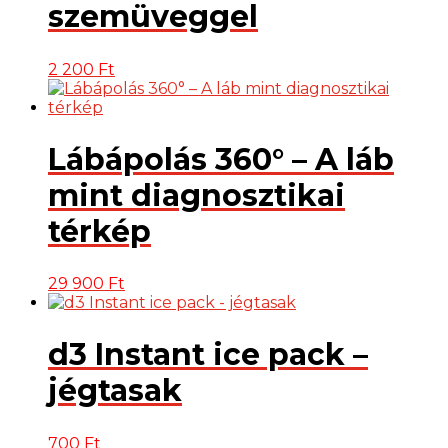
szemüveggel
2 200
Ft
Lábápolás 360° – A láb
mint diagnosztikai
térkép
29 900
Ft
d3 Instant ice pack –
jégtasak
700
Ft