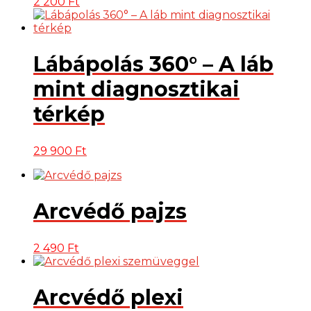
2 200
Ft
Lábápolás 360° – A láb
mint diagnosztikai
térkép
29 900
Ft
Arcvédő pajzs
2 490
Ft
Arcvédő plexi