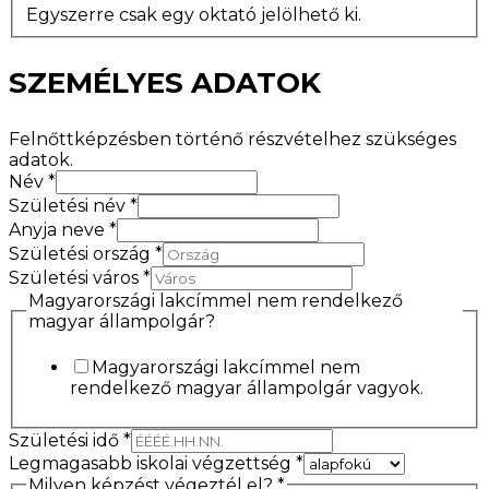
Egyszerre csak egy oktató jelölhető ki.
SZEMÉLYES ADATOK
Felnőttképzésben történő részvételhez szükséges
adatok.
Név
*
Születési név
*
Anyja neve
*
Születési ország
*
Születési város
*
Magyarországi lakcímmel nem rendelkező
magyar állampolgár?
Magyarországi lakcímmel nem
rendelkező magyar állampolgár vagyok.
Születési idő
*
Legmagasabb iskolai végzettség
*
Milyen képzést végeztél el?
*