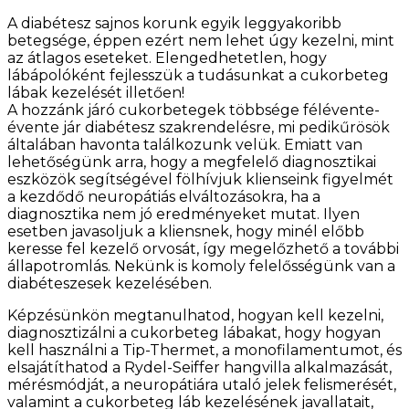
A diabétesz sajnos korunk egyik leggyakoribb
betegsége, éppen ezért nem lehet úgy kezelni, mint
az átlagos eseteket. Elengedhetetlen, hogy
lábápolóként fejlesszük a tudásunkat a cukorbeteg
lábak kezelését illetően!
A hozzánk járó cukorbetegek többsége félévente-
évente jár diabétesz szakrendelésre, mi pedikűrösök
általában havonta találkozunk velük. Emiatt van
lehetőségünk arra, hogy a megfelelő diagnosztikai
eszközök segítségével fölhívjuk klienseink figyelmét
a kezdődő neuropátiás elváltozásokra, ha a
diagnosztika nem jó eredményeket mutat. Ilyen
esetben javasoljuk a kliensnek, hogy minél előbb
keresse fel kezelő orvosát, így megelőzhető a további
állapotromlás. Nekünk is komoly felelősségünk van a
diabéteszesek kezelésében.
Képzésünkön megtanulhatod, hogyan kell kezelni,
diagnosztizálni a cukorbeteg lábakat, hogy hogyan
kell használni a Tip-Thermet, a monofilamentumot, és
elsajátíthatod a Rydel-Seiffer hangvilla alkalmazását,
mérésmódját, a neuropátiára utaló jelek felismerését,
valamint a cukorbeteg láb kezelésének javallatait,