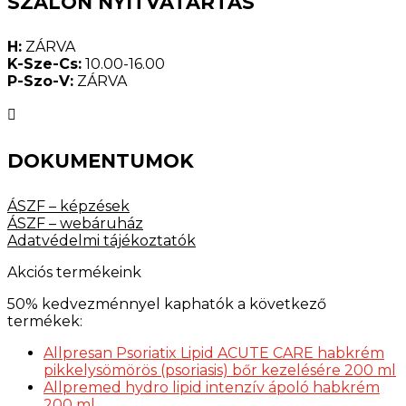
SZALON NYITVATARTÁS
H:
ZÁRVA
K-Sze-Cs:
10.00-16.00
P-Szo-V:
ZÁRVA

DOKUMENTUMOK
ÁSZF – képzések
ÁSZF – webáruház
Adatvédelmi tájékoztatók
Akciós termékeink
50% kedvezménnyel kaphatók a következő
termékek:
Allpresan Psoriatix Lipid ACUTE CARE habkrém
pikkelysömörös (psoriasis) bőr kezelésére 200 ml
Allpremed hydro lipid intenzív ápoló habkrém
200 ml