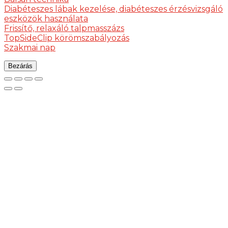
Diabéteszes lábak kezelése, diabéteszes érzésvizsgáló
eszközök használata
Frissítő, relaxáló talpmasszázs
TopSideClip körömszabályozás
Szakmai nap
Bezárás