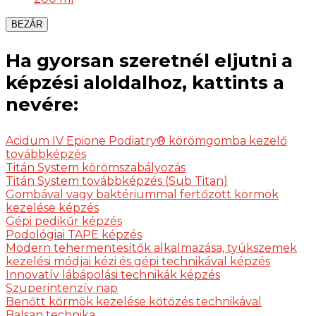
BEZÁR
Ha gyorsan szeretnél eljutni a
képzési aloldalhoz, kattints a
nevére:
Acidum IV Epione Podiatry® körömgomba kezelő
továbbképzés
Titán System körömszabályozás
Titán System továbbképzés (Sub Titan)
Gombával vagy baktériummal fertőzött körmök
kezelése képzés
Gépi pedikűr képzés
Podológiai TAPE képzés
Modern tehermentesítők alkalmazása, tyúkszemek
kezelési módjai kézi és gépi technikával képzés
Innovatív lábápolási technikák képzés
Szuperintenzív nap
Benőtt körmök kezelése kötözés technikával
Balsan technika