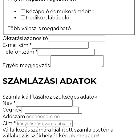
Kézápoló és műkörömépítő
Pedikűr, lábápoló
Több válasz is megadható.
Oktatási azonosító
E-mail cím
*
Telefonszám
*
Egyéb megjegyzés:
SZÁMLÁZÁSI ADATOK
Számla kiállításához szükséges adatok.
Név
*
Cégnév
Adószám
Cím
*
Vállalkozás számára kiállított számla esetén a
vállalkozás székhelyét kérjük megadni!