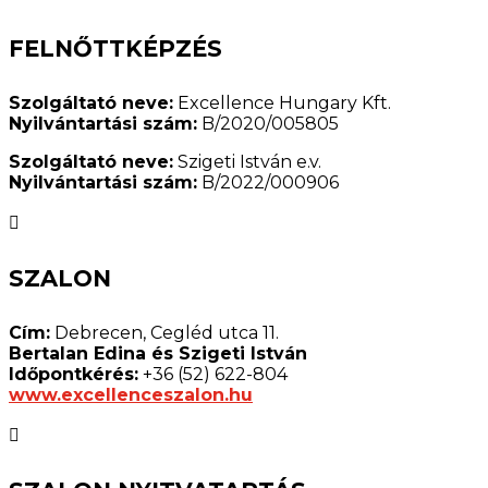
FELNŐTTKÉPZÉS
Szolgáltató neve:
Excellence Hungary Kft.
Nyilvántartási szám:
B/2020/005805
Szolgáltató neve:
Szigeti István e.v.
Nyilvántartási szám:
B/2022/000906

SZALON
Cím:
Debrecen, Cegléd utca 11.
Bertalan Edina és Szigeti István
Időpontkérés:
+36 (52) 622-804
www.excellenceszalon.hu
