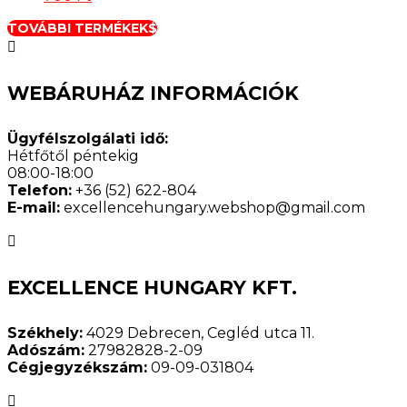
TOVÁBBI TERMÉKEK

WEBÁRUHÁZ INFORMÁCIÓK
Ügyfélszolgálati idő:
Hétfőtől péntekig
08:00-18:00
Telefon:
+36 (52) 622-804
E-mail:
excellencehungary.webshop@gmail.com

EXCELLENCE HUNGARY KFT.
Székhely:
4029 Debrecen, Cegléd utca 11.
Adószám:
27982828-2-09
Cégjegyzékszám:
09-09-031804
