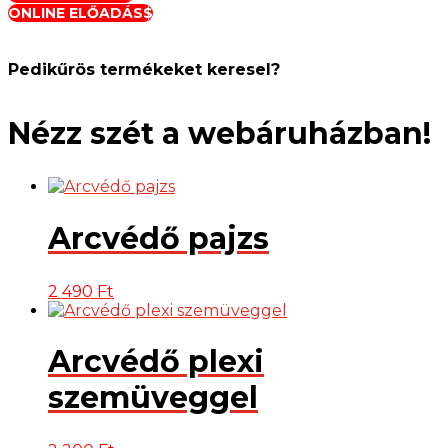
ONLINE ELŐADÁS
Pedikűrös termékeket keresel?
Nézz szét a webáruházban!
Arcvédő pajzs
2 490
Ft
Arcvédő plexi
szemüveggel