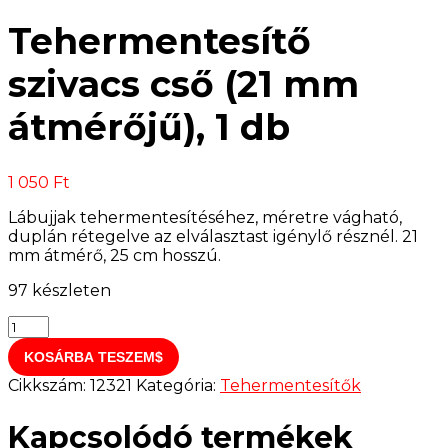
Tehermentesítő
szivacs cső (21 mm
átmérőjű), 1 db
1 050
Ft
Lábujjak tehermentesítéséhez, méretre vágható,
duplán rétegelve az elválasztast igénylő résznél. 21
mm átmérő, 25 cm hosszú.
97 készleten
Tehermentesítő
szivacs
KOSÁRBA TESZEM
cső
(21
Cikkszám:
12321
Kategória:
Tehermentesítők
mm
átmérőjű),
Kapcsolódó termékek
1