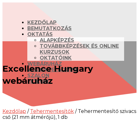
KEZDŐLAP
BEMUTATKOZÁS
OKTATÁS
ALAPKÉPZÉS
TOVÁBBKÉPZÉSEK ÉS ONLINE
KURZUSOK
OKTATÓINK
WEBÁRUHÁZ
Excellence Hungary
VISZONTELADÓINK
SZALON
webáruház
FIÓKOM
Kezdőlap
/
Tehermentesítők
/ Tehermentesítő szivacs
cső (21 mm átmérőjű), 1 db