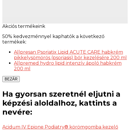
Akciós termékeink
50% kedvezménnyel kaphatók a következő
termékek:
Allpresan Psoriatix Lipid ACUTE CARE habkrém
pikkelysömörös (psoriasis) bőr kezelésére 200 ml
Allpremed hydro lipid intenzív ápoló habkrém
200 ml
BEZÁR
Ha gyorsan szeretnél eljutni a
képzési aloldalhoz, kattints a
nevére:
Acidum IV Epione Podiatry® körömgomba kezelő