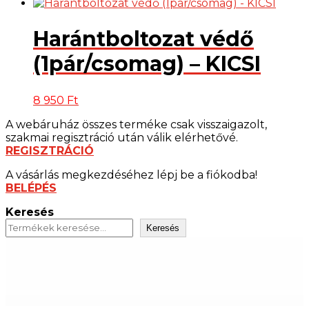
Harántboltozat védő
(1pár/csomag) – KICSI
8 950
Ft
A webáruház összes terméke csak visszaigazolt,
szakmai regisztráció után válik elérhetővé.
REGISZTRÁCIÓ
A vásárlás megkezdéséhez lépj be a fiókodba!
BELÉPÉS
Keresés
Keresés