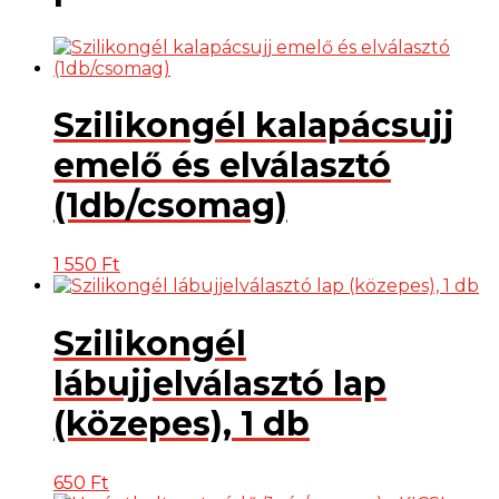
db
mennyiség
Szilikongél kalapácsujj
emelő és elválasztó
(1db/csomag)
1 550
Ft
Szilikongél
lábujjelválasztó lap
(közepes), 1 db
650
Ft