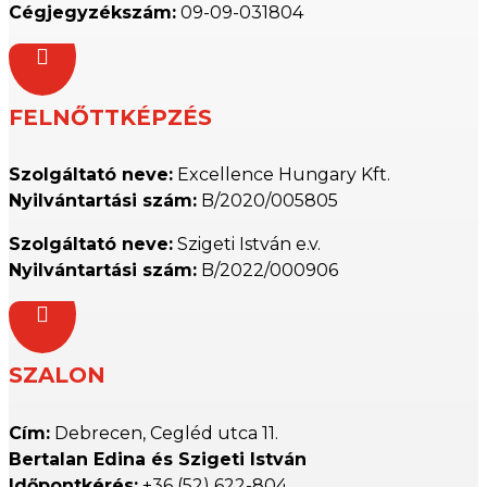
Cégjegyzékszám:
09-09-031804

FELNŐTTKÉPZÉS
Szolgáltató neve:
Excellence Hungary Kft.
Nyilvántartási szám:
B/2020/005805
Szolgáltató neve:
Szigeti István e.v.
Nyilvántartási szám:
B/2022/000906

SZALON
Cím:
Debrecen, Cegléd utca 11.
Bertalan Edina és Szigeti István
Időpontkérés:
+36 (52) 622-804