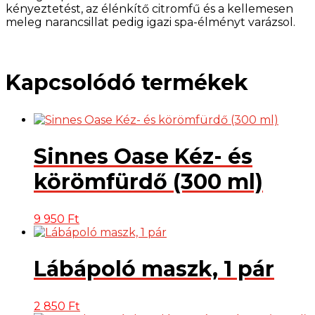
kényeztetést, az élénkítő citromfű és a kellemesen
meleg narancsillat pedig igazi spa-élményt varázsol.
Kapcsolódó termékek
Sinnes Oase Kéz- és
körömfürdő (300 ml)
9 950
Ft
Lábápoló maszk, 1 pár
2 850
Ft