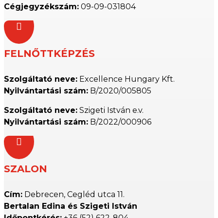
Cégjegyzékszám:
09-09-031804

FELNŐTTKÉPZÉS
Szolgáltató neve:
Excellence Hungary Kft.
Nyilvántartási szám:
B/2020/005805
Szolgáltató neve:
Szigeti István e.v.
Nyilvántartási szám:
B/2022/000906

SZALON
Cím:
Debrecen, Cegléd utca 11.
Bertalan Edina és Szigeti István
Időpontkérés:
+36 (52) 622-804