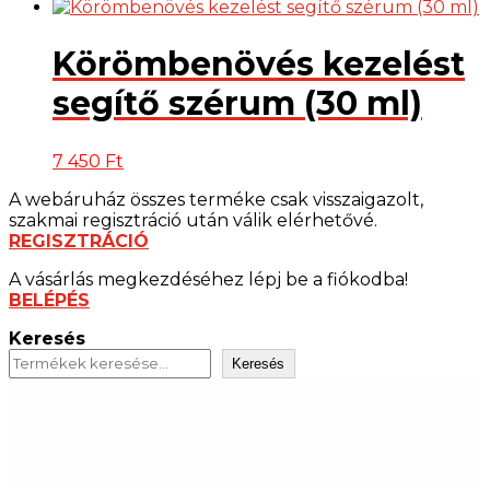
Körömbenövés kezelést
segítő szérum (30 ml)
7 450
Ft
A webáruház összes terméke csak visszaigazolt,
szakmai regisztráció után válik elérhetővé.
REGISZTRÁCIÓ
A vásárlás megkezdéséhez lépj be a fiókodba!
BELÉPÉS
Keresés
Keresés