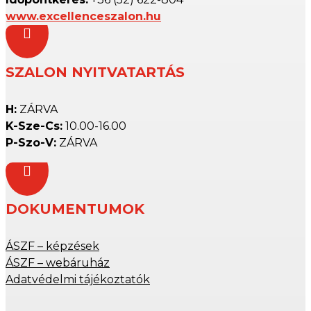
www.excellenceszalon.hu

SZALON NYITVATARTÁS
H:
ZÁRVA
K-Sze-Cs:
10.00-16.00
P-Szo-V:
ZÁRVA

DOKUMENTUMOK
ÁSZF – képzések
ÁSZF – webáruház
Adatvédelmi tájékoztatók