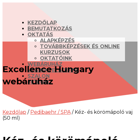
KEZDŐLAP
BEMUTATKOZÁS
OKTATÁS
ALAPKÉPZÉS
TOVÁBBKÉPZÉSEK ÉS ONLINE
KURZUSOK
OKTATÓINK
WEBÁRUHÁZ
Excellence Hungary
VISZONTELADÓINK
SZALON
webáruház
FIÓKOM
Kezdőlap
/
Pedibaehr / SPA
/ Kéz- és körömápoló vaj
(50 ml)