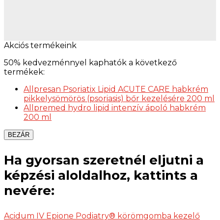
Akciós termékeink
50% kedvezménnyel kaphatók a következő
termékek:
Allpresan Psoriatix Lipid ACUTE CARE habkrém
pikkelysömörös (psoriasis) bőr kezelésére 200 ml
Allpremed hydro lipid intenzív ápoló habkrém
200 ml
BEZÁR
Ha gyorsan szeretnél eljutni a
képzési aloldalhoz, kattints a
nevére:
Acidum IV Epione Podiatry® körömgomba kezelő