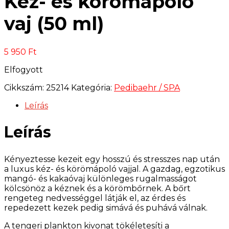
Kéz- és körömápoló
vaj (50 ml)
5 950
Ft
Elfogyott
Cikkszám:
25214
Kategória:
Pedibaehr / SPA
Leírás
Leírás
Kényeztesse kezeit egy hosszú és stresszes nap után
a luxus kéz- és körömápoló vajjal. A gazdag, egzotikus
mangó- és kakaóvaj különleges rugalmasságot
kölcsönöz a kéznek és a körömbőrnek. A bőrt
rengeteg nedvességgel látják el, az érdes és
repedezett kezek pedig simává és puhává válnak.
A tengeri plankton kivonat tökéletesíti a