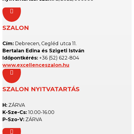

SZALON
Cím:
Debrecen, Cegléd utca 11.
Bertalan Edina és Szigeti István
Időpontkérés:
+36 (52) 622-804
www.excellenceszalon.hu

SZALON NYITVATARTÁS
H:
ZÁRVA
K-Sze-Cs:
10.00-16.00
P-Szo-V:
ZÁRVA
