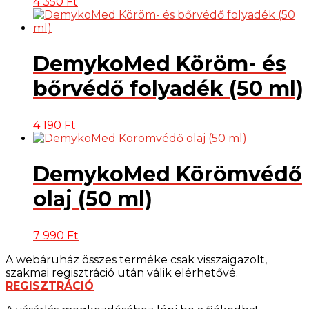
4 350
Ft
DemykoMed Köröm- és
bőrvédő folyadék (50 ml)
4 190
Ft
DemykoMed Körömvédő
olaj (50 ml)
7 990
Ft
A webáruház összes terméke csak visszaigazolt,
szakmai regisztráció után válik elérhetővé.
REGISZTRÁCIÓ