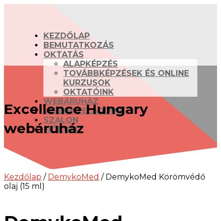
KEZDŐLAP
BEMUTATKOZÁS
OKTATÁS
ALAPKÉPZÉS
TOVÁBBKÉPZÉSEK ÉS ONLINE
KURZUSOK
OKTATÓINK
WEBÁRUHÁZ
Excellence Hungary
VISZONTELADÓINK
SZALON
webáruház
FIÓKOM
Kezdőlap
/
DemykoMed
/ DemykoMed Körömvédő
olaj (15 ml)