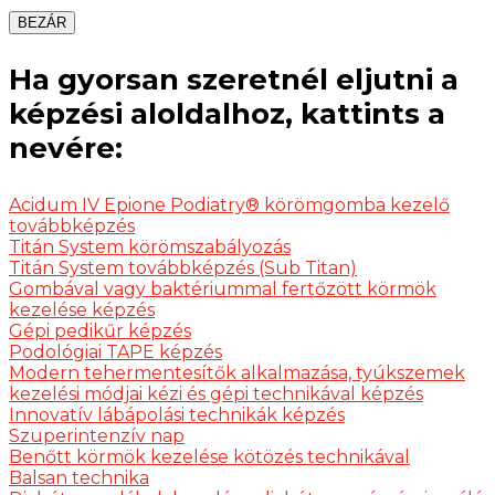
BEZÁR
Ha gyorsan szeretnél eljutni a
képzési aloldalhoz, kattints a
nevére:
Acidum IV Epione Podiatry® körömgomba kezelő
továbbképzés
Titán System körömszabályozás
Titán System továbbképzés (Sub Titan)
Gombával vagy baktériummal fertőzött körmök
kezelése képzés
Gépi pedikűr képzés
Podológiai TAPE képzés
Modern tehermentesítők alkalmazása, tyúkszemek
kezelési módjai kézi és gépi technikával képzés
Innovatív lábápolási technikák képzés
Szuperintenzív nap
Benőtt körmök kezelése kötözés technikával
Balsan technika