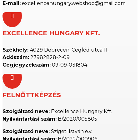
E-mail:
excellencehungary.webshop@gmail.com

EXCELLENCE HUNGARY KFT.
Székhely:
4029 Debrecen, Cegléd utca 11.
Adószám:
27982828-2-09
Cégjegyzékszám:
09-09-031804

FELNŐTTKÉPZÉS
Szolgáltató neve:
Excellence Hungary Kft.
Nyilvántartási szám:
B/2020/005805
Szolgáltató neve:
Szigeti István e.v.
Nyilvántartási szám:
B/2022/000906