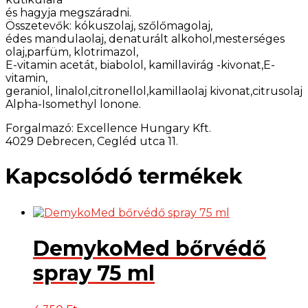
és hagyja megszáradni.
Összetevők: kókuszolaj, szőlőmagolaj,
édes mandulaolaj, denaturált alkohol,mesterséges
olaj,parfüm, klotrimazol,
E-vitamin acetát, biabolol, kamillavirág -kivonat,E-
vitamin,
geraniol, linalol,citronellol,kamillaolaj kivonat,citrusolaj
Alpha-Isomethyl lonone.
Forgalmazó: Excellence Hungary Kft.
4029 Debrecen, Cegléd utca 11.
Kapcsolódó termékek
DemykoMed bőrvédő
spray 75 ml