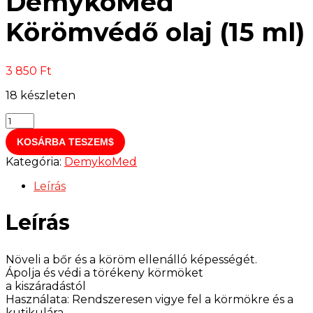
DemykoMed
Körömvédő olaj (15 ml)
3 850
Ft
18 készleten
DemykoMed
Körömvédő
KOSÁRBA TESZEM
olaj
(15
Kategória:
DemykoMed
ml)
mennyiség
Leírás
Leírás
Növeli a bőr és a köröm ellenálló képességét.
Ápolja és védi a törékeny körmöket
a kiszáradástól
Használata: Rendszeresen vigye fel a körmökre és a
kutikulára