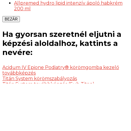
Allpremed hydro lipid intenzív ápoló habkrém
200 ml
BEZÁR
Ha gyorsan szeretnél eljutni a
képzési aloldalhoz, kattints a
nevére:
Acidum IV Epione Podiatry® körömgomba kezelő
továbbképzés
Titán System körömszabályozás
Titán System továbbképzés (Sub Titan)
Gombával vagy baktériummal fertőzött körmök
kezelése képzés
Gépi pedikűr képzés
Podológiai TAPE képzés
Modern tehermentesítők alkalmazása, tyúkszemek
kezelési módjai kézi és gépi technikával képzés
Innovatív lábápolási technikák képzés
Szuperintenzív nap