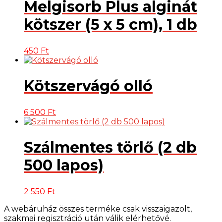
Melgisorb Plus alginát
kötszer (5 x 5 cm), 1 db
450
Ft
Kötszervágó olló
6 500
Ft
Szálmentes törlő (2 db
500 lapos)
2 550
Ft
A webáruház összes terméke csak visszaigazolt,
szakmai regisztráció után válik elérhetővé.