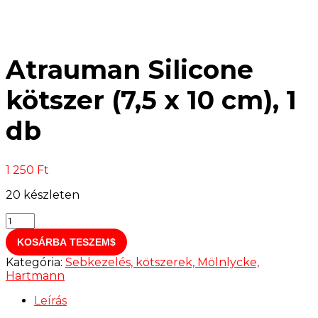
Atrauman Silicone
kötszer (7,5 x 10 cm), 1
db
1 250
Ft
20 készleten
Atrauman
Silicone
KOSÁRBA TESZEM
kötszer
(7,5
Kategória:
Sebkezelés, kötszerek, Mölnlycke,
x
Hartmann
10
cm),
Leírás
1