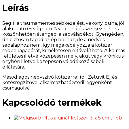
db
Leírás
mennyiség
Segíti a traumamentes sebkezelést, vékony, puha, jól
alakítható és vágható. Nyitott hálós szerkezetének
köszönhetően átengedi a sebváladékot. Gyengéden,
de biztosan tapad az ép bőrhöz, de a nedves
sebalaphoz nem, így megakadályozza a kötszer
sebbe ragadását, kíméletesen eltávolítható. Alkalmas
felületes illetve közepesen mély, akut vagy krónikus,
enyhén illetve közepesen váladékozó sebek
ellátására.
Másodlagos nedvszívó kötszerrel (pl. Zetuvit E) és
kötésrögzítővel alkalmazható.Steril, egyenként
csomagolva.
Kapcsolódó termékek