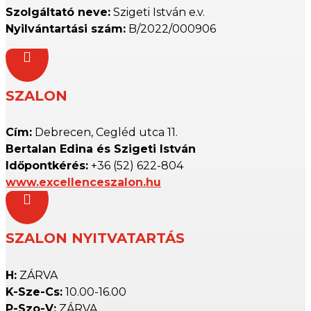
Szolgáltató neve:
Szigeti István e.v.
Nyilvántartási szám:
B/2022/000906

SZALON
Cím:
Debrecen, Cegléd utca 11.
Bertalan Edina és Szigeti István
Időpontkérés:
+36 (52) 622-804
www.excellenceszalon.hu

SZALON NYITVATARTÁS
H:
ZÁRVA
K-Sze-Cs:
10.00-16.00
P-Szo-V:
ZÁRVA