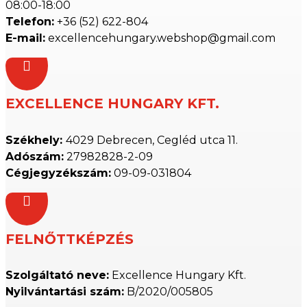
08:00-18:00
Telefon:
+36 (52) 622-804
E-mail:
excellencehungary.webshop@gmail.com

EXCELLENCE HUNGARY KFT.
Székhely:
4029 Debrecen, Cegléd utca 11.
Adószám:
27982828-2-09
Cégjegyzékszám:
09-09-031804

FELNŐTTKÉPZÉS
Szolgáltató neve:
Excellence Hungary Kft.
Nyilvántartási szám:
B/2020/005805