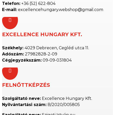
Telefon:
+36 (52) 622-804
E-mail:
excellencehungary.webshop@gmail.com

EXCELLENCE HUNGARY KFT.
Székhely:
4029 Debrecen, Cegléd utca 11.
Adószám:
27982828-2-09
Cégjegyzékszám:
09-09-031804

FELNŐTTKÉPZÉS
Szolgáltató neve:
Excellence Hungary Kft.
Nyilvántartási szám:
B/2020/005805
Szolgáltató neve:
Szigeti István e.v.