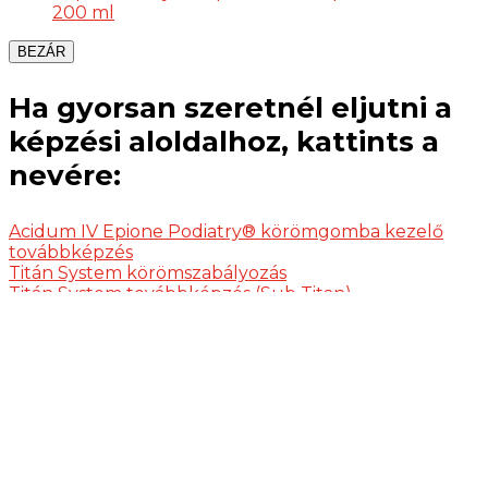
200 ml
BEZÁR
Ha gyorsan szeretnél eljutni a
képzési aloldalhoz, kattints a
nevére:
Acidum IV Epione Podiatry® körömgomba kezelő
továbbképzés
Titán System körömszabályozás
Titán System továbbképzés (Sub Titan)
Gombával vagy baktériummal fertőzött körmök
kezelése képzés
Gépi pedikűr képzés
Podológiai TAPE képzés
Modern tehermentesítők alkalmazása, tyúkszemek
kezelési módjai kézi és gépi technikával képzés
Innovatív lábápolási technikák képzés
Szuperintenzív nap
Benőtt körmök kezelése kötözés technikával