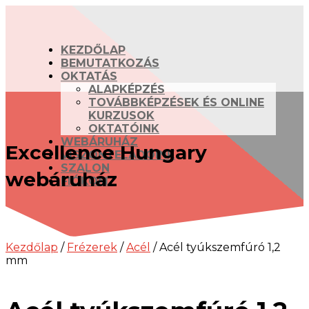
KEZDŐLAP
BEMUTATKOZÁS
OKTATÁS
ALAPKÉPZÉS
TOVÁBBKÉPZÉSEK ÉS ONLINE
KURZUSOK
OKTATÓINK
WEBÁRUHÁZ
Excellence Hungary
VISZONTELADÓINK
SZALON
webáruház
FIÓKOM
Kezdőlap
/
Frézerek
/
Acél
/ Acél tyúkszemfúró 1,2
mm