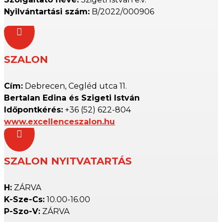
Nyilvántartási szám:
B/2022/000906

SZALON
Cím:
Debrecen, Cegléd utca 11.
Bertalan Edina és Szigeti István
Időpontkérés:
+36 (52) 622-804
www.excellenceszalon.hu

SZALON NYITVATARTÁS
H:
ZÁRVA
K-Sze-Cs:
10.00-16.00
P-Szo-V:
ZÁRVA