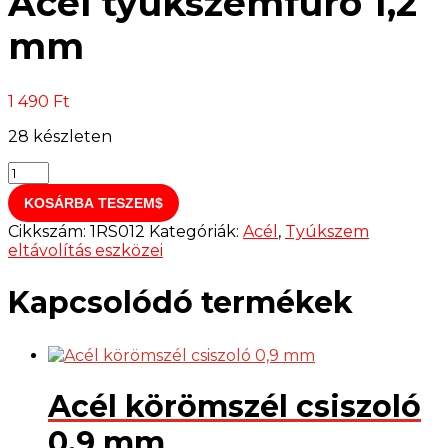
Acél tyúkszemfúró 1,2
mm
1 490
Ft
28 készleten
Acél
tyúkszemfúró
KOSÁRBA TESZEM
1,2
mm
Cikkszám:
1RS012
Kategóriák:
Acél
,
Tyúkszem
mennyiség
eltávolítás eszközei
Kapcsolódó termékek
Acél körömszél csiszoló
0,9 mm