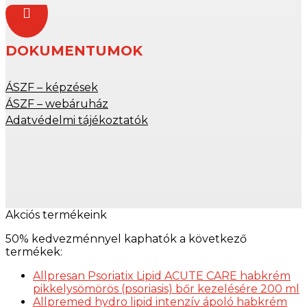

DOKUMENTUMOK
ÁSZF – képzések
ÁSZF – webáruház
Adatvédelmi tájékoztatók
Akciós termékeink
50% kedvezménnyel kaphatók a következő
termékek:
Allpresan Psoriatix Lipid ACUTE CARE habkrém
pikkelysömörös (psoriasis) bőr kezelésére 200 ml
Allpremed hydro lipid intenzív ápoló habkrém