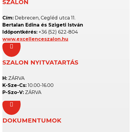
SZALON
Cím:
Debrecen, Cegléd utca 11.
Bertalan Edina és Szigeti István
Időpontkérés:
+36 (52) 622-804
www.excellenceszalon.hu

SZALON NYITVATARTÁS
H:
ZÁRVA
K-Sze-Cs:
10.00-16.00
P-Szo-V:
ZÁRVA

DOKUMENTUMOK