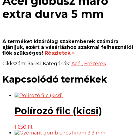
Acél glóbusz maró
extra durva 5 mm
A terméket kizárólag szakemberek számára
ajánljuk, ezért a vásárláshoz szakmai felhasználói
fiók szükséges!
Részletek »
Cikkszám:
34041
Kategóriák:
Acél
,
Frézerek
Kapcsolódó termékek
Polírozó filc (kicsi)
1 650
Ft