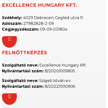
EXCELLENCE HUNGARY KFT.
Székhely:
4029 Debrecen, Cegléd utca 11.
Adószám:
27982828-2-09
Cégjegyzékszám:
09-09-031804

FELNŐTTKÉPZÉS
Szolgáltató neve:
Excellence Hungary Kft.
Nyilvántartási szám:
B/2020/005805
Szolgáltató neve:
Szigeti István e.v.
Nyilvántartási szám:
B/2022/000906
