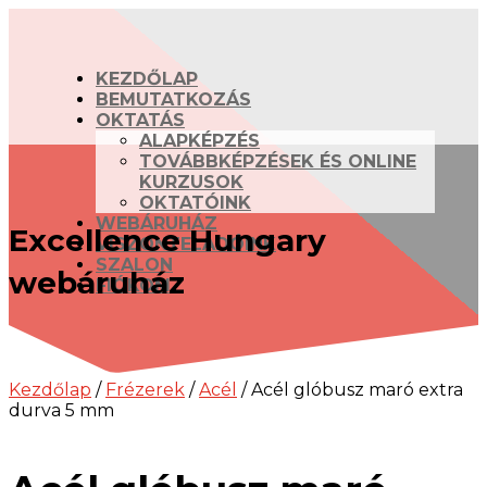
KEZDŐLAP
BEMUTATKOZÁS
OKTATÁS
ALAPKÉPZÉS
TOVÁBBKÉPZÉSEK ÉS ONLINE
KURZUSOK
OKTATÓINK
WEBÁRUHÁZ
Excellence Hungary
VISZONTELADÓINK
SZALON
webáruház
FIÓKOM
Kezdőlap
/
Frézerek
/
Acél
/ Acél glóbusz maró extra
durva 5 mm