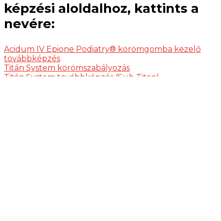
képzési aloldalhoz, kattints a
nevére:
Acidum IV Epione Podiatry® körömgomba kezelő
továbbképzés
Titán System körömszabályozás
Titán System továbbképzés (Sub Titan)
Gombával vagy baktériummal fertőzött körmök
kezelése képzés
Gépi pedikűr képzés
Podológiai TAPE képzés
Modern tehermentesítők alkalmazása, tyúkszemek
kezelési módjai kézi és gépi technikával képzés
Innovatív lábápolási technikák képzés
Szuperintenzív nap
Benőtt körmök kezelése kötözés technikával
Balsan technika
Diabéteszes lábak kezelése, diabéteszes érzésvizsgáló
eszközök használata
Frissítő, relaxáló talpmasszázs
TopSideClip körömszabályozás
Szakmai nap