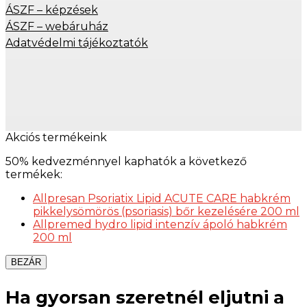
ÁSZF – képzések
ÁSZF – webáruház
Adatvédelmi tájékoztatók
Akciós termékeink
50% kedvezménnyel kaphatók a következő
termékek:
Allpresan Psoriatix Lipid ACUTE CARE habkrém
pikkelysömörös (psoriasis) bőr kezelésére 200 ml
Allpremed hydro lipid intenzív ápoló habkrém
200 ml
BEZÁR
Ha gyorsan szeretnél eljutni a