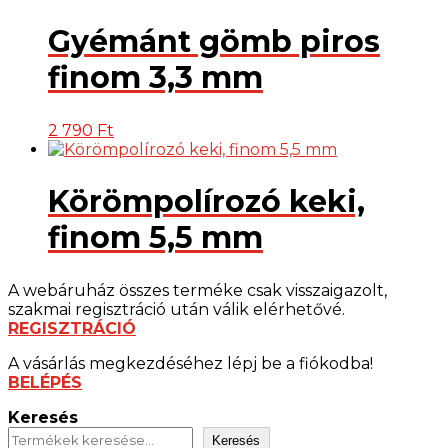
Gyémánt gömb piros
finom 3,3 mm
2 790
Ft
Körömpolírozó keki,
finom 5,5 mm
A webáruház összes terméke csak visszaigazolt,
szakmai regisztráció után válik elérhetővé.
REGISZTRÁCIÓ
A vásárlás megkezdéséhez lépj be a fiókodba!
BELÉPÉS
Keresés
Keresés