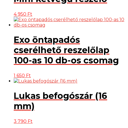
4 950
Ft
Exo öntapadós
cserélhető reszelőlap
100-as 10 db-os csomag
1 650
Ft
Lukas befogószár (16
mm)
3 790
Ft