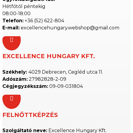
Hétfőtől péntekig
08:00-18:00
Telefon:
+36 (52) 622-804
E-mail:
excellencehungary.webshop@gmail.com

EXCELLENCE HUNGARY KFT.
Székhely:
4029 Debrecen, Cegléd utca 11.
Adószám:
27982828-2-09
Cégjegyzékszám:
09-09-031804

FELNŐTTKÉPZÉS
Szolgáltató neve:
Excellence Hungary Kft.