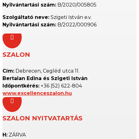
Nyilvántartási szám:
B/2020/005805
Szolgáltató neve:
Szigeti István e.v.
Nyilvántartási szám:
B/2022/000906

SZALON
Cím:
Debrecen, Cegléd utca 11.
Bertalan Edina és Szigeti István
Időpontkérés:
+36 (52) 622-804
www.excellenceszalon.hu

SZALON NYITVATARTÁS
H:
ZÁRVA