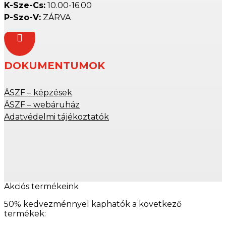
K-Sze-Cs:
10.00-16.00
P-Szo-V:
ZÁRVA

DOKUMENTUMOK
ÁSZF – képzések
ÁSZF – webáruház
Adatvédelmi tájékoztatók
Akciós termékeink
50% kedvezménnyel kaphatók a következő
termékek: