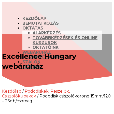
KEZDŐLAP
BEMUTATKOZÁS
OKTATÁS
ALAPKÉPZÉS
TOVÁBBKÉPZÉSEK ÉS ONLINE
KURZUSOK
OKTATÓINK
WEBÁRUHÁZ
Excellence Hungary
VISZONTELADÓINK
SZALON
webáruház
FIÓKOM
Kezdőlap
/
Pododiskek, Reszelők,
Csiszolókupakok
/ Pododisk csiszolókorong 15mm/120
– 25db/csomag