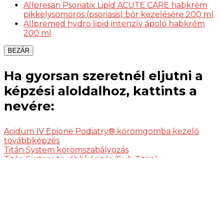
Allpresan Psoriatix Lipid ACUTE CARE habkrém
pikkelysömörös (psoriasis) bőr kezelésére 200 ml
Allpremed hydro lipid intenzív ápoló habkrém
200 ml
BEZÁR
Ha gyorsan szeretnél eljutni a
képzési aloldalhoz, kattints a
nevére:
Acidum IV Epione Podiatry® körömgomba kezelő
továbbképzés
Titán System körömszabályozás
Titán System továbbképzés (Sub Titan)
Gombával vagy baktériummal fertőzött körmök
kezelése képzés
Gépi pedikűr képzés
Podológiai TAPE képzés
Modern tehermentesítők alkalmazása, tyúkszemek
kezelési módjai kézi és gépi technikával képzés