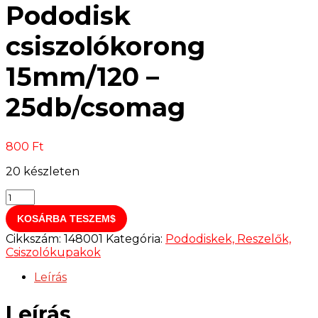
Pododisk
csiszolókorong
15mm/120 –
25db/csomag
800
Ft
20 készleten
Pododisk
csiszolókorong
KOSÁRBA TESZEM
15mm/120
-
Cikkszám:
148001
Kategória:
Pododiskek, Reszelők,
25db/csomag
Csiszolókupakok
mennyiség
Leírás
Leírás