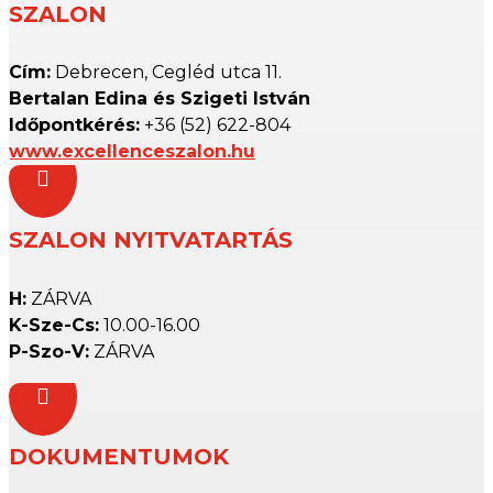
SZALON
Cím:
Debrecen, Cegléd utca 11.
Bertalan Edina és Szigeti István
Időpontkérés:
+36 (52) 622-804
www.excellenceszalon.hu

SZALON NYITVATARTÁS
H:
ZÁRVA
K-Sze-Cs:
10.00-16.00
P-Szo-V:
ZÁRVA

DOKUMENTUMOK