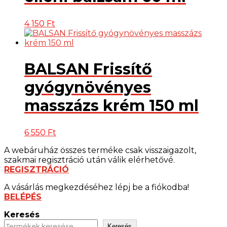
4 150
Ft
BALSAN Frissítő
gyógynövényes
masszázs krém 150 ml
6 550
Ft
A webáruház összes terméke csak visszaigazolt,
szakmai regisztráció után válik elérhetővé.
REGISZTRÁCIÓ
A vásárlás megkezdéséhez lépj be a fiókodba!
BELÉPÉS
Keresés
Keresés