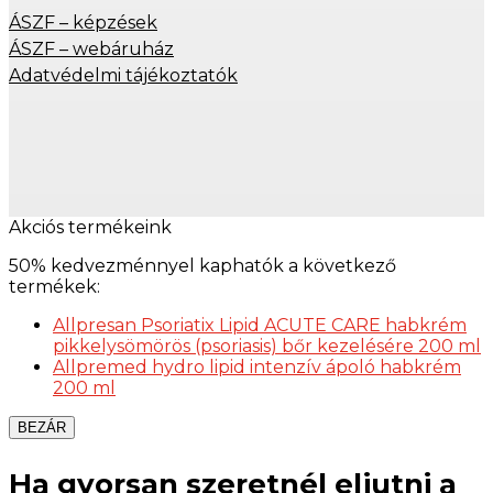
ÁSZF – képzések
ÁSZF – webáruház
Adatvédelmi tájékoztatók
Akciós termékeink
50% kedvezménnyel kaphatók a következő
termékek:
Allpresan Psoriatix Lipid ACUTE CARE habkrém
pikkelysömörös (psoriasis) bőr kezelésére 200 ml
Allpremed hydro lipid intenzív ápoló habkrém
200 ml
BEZÁR
Ha gyorsan szeretnél eljutni a