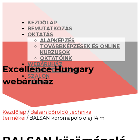
KEZDŐLAP
BEMUTATKOZÁS
OKTATÁS
ALAPKÉPZÉS
TOVÁBBKÉPZÉSEK ÉS ONLINE
KURZUSOK
OKTATÓINK
WEBÁRUHÁZ
Excellence Hungary
VISZONTELADÓINK
SZALON
webáruház
FIÓKOM
Kezdőlap
/
Balsan bőroldó technika
termékei
/ BALSAN körömápoló olaj 14 ml