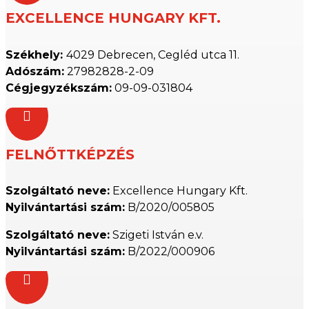
EXCELLENCE HUNGARY KFT.
Székhely:
4029 Debrecen, Cegléd utca 11.
Adószám:
27982828-2-09
Cégjegyzékszám:
09-09-031804

FELNŐTTKÉPZÉS
Szolgáltató neve:
Excellence Hungary Kft.
Nyilvántartási szám:
B/2020/005805
Szolgáltató neve:
Szigeti István e.v.
Nyilvántartási szám:
B/2022/000906
