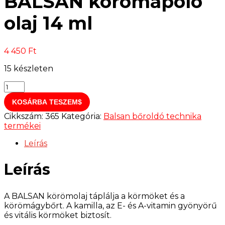
BALSAN körömápoló
olaj 14 ml
4 450
Ft
15 készleten
BALSAN
körömápoló
KOSÁRBA TESZEM
olaj
14
Cikkszám:
365
Kategória:
Balsan bőroldó technika
ml
termékei
mennyiség
Leírás
Leírás
A BALSAN körömolaj táplálja a körmöket és a
körömágybőrt. A kamilla, az E- és A-vitamin gyönyörű
és vitális körmöket biztosít.