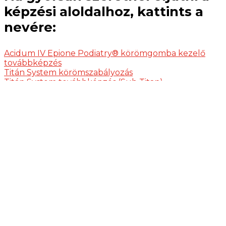
képzési aloldalhoz, kattints a
nevére:
Acidum IV Epione Podiatry® körömgomba kezelő
továbbképzés
Titán System körömszabályozás
Titán System továbbképzés (Sub Titan)
Gombával vagy baktériummal fertőzött körmök
kezelése képzés
Gépi pedikűr képzés
Podológiai TAPE képzés
Modern tehermentesítők alkalmazása, tyúkszemek
kezelési módjai kézi és gépi technikával képzés
Innovatív lábápolási technikák képzés
Szuperintenzív nap
Benőtt körmök kezelése kötözés technikával
Balsan technika
Diabéteszes lábak kezelése, diabéteszes érzésvizsgáló
eszközök használata
Frissítő, relaxáló talpmasszázs
TopSideClip körömszabályozás
Szakmai nap